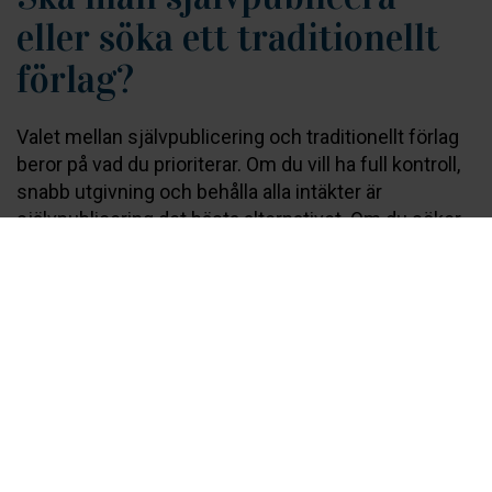
eller söka ett traditionellt
förlag?
Valet mellan självpublicering och traditionellt förlag
beror på vad du prioriterar. Om du vill ha full kontroll,
snabb utgivning och behålla alla intäkter är
självpublicering det bästa alternativet. Om du söker
bred distribution, professionellt redaktionellt stöd
och förlagets varumärke bakom din bok kan ett
traditionellt förlag vara rätt väg, förutsatt att du
accepterar en lång och osäker process.
Det är viktigt att vara realistisk om möjligheterna att
bli antagen av ett traditionellt förlag. De flesta förlag i
Norden tar emot tusentals manus per år men
publicerar bara en bråkdel av dem. Processen är
selektiv och subjektiv, och ett avslag säger ingenting