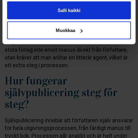
Processen hos ett traditionellt förlag kan ta lång tid.
Salli kaikki
Från det att manuset skickas in till att boken faktiskt
finns i butik kan det gå ett till tre år. Förlaget fattar alla
beslut om bokens utseende, titel och
Muokkaa
marknadsföring, och författaren har ofta begränsat
inflytande över dessa val. Dessutom tar de flesta
stora förlag inte emot manus direkt från författare,
utan kräver att man anlitar en litterär agent, vilket är
ett extra steg i processen.
Hur fungerar
självpublicering steg för
steg?
Självpublicering innebär att författaren själv ansvarar
för hela utgivningsprocessen, från färdigt manus till
tryckt bok. Processen går snabbt och är helt under