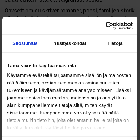
Oavsett om du skriver romaner, poesi, familjehistorik
eller fackböcker finns det ett publiceringsalternativ
som passar just dig. Låt oss gå igenom de viktigaste
skillnaderna steg för steg.
Suostumus
Yksityiskohdat
Tietoja
Hur fungerar processen
hos ett traditionellt förlag?
Tämä sivusto käyttää evästeitä
Käytämme evästeitä tarjoamamme sisällön ja mainosten
Vid traditionell publicering skickar författaren sitt
räätälöimiseen, sosiaalisen median ominaisuuksien
manus till ett bokförlag, som sedan bedömer om
tukemiseen ja kävijämäärämme analysoimiseen. Lisäksi
boken passar deras utgivningslista. Om förlaget
jaamme sosiaalisen median, mainosalan ja analytiikka-
accepterar manuset tar de över hela
alan kumppaneillemme tietoja siitä, miten käytät
produktionsprocessen, inklusive redigering,
sivustoamme. Kumppanimme voivat yhdistää näitä
formgivning, tryckning och distribution. Författaren
tietoja muihin tietoihin, joita olet antanut heille tai joita on
får vanligtvis ett förskott och därefter royalty på
kerätty, kun olet käyttänyt heidän palvelujaan.
försäljningen.