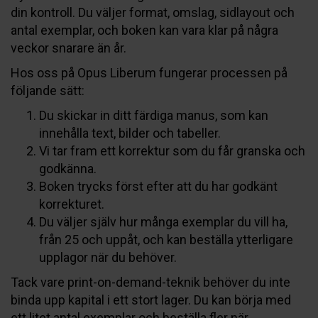
din kontroll. Du väljer format, omslag, sidlayout och
antal exemplar, och boken kan vara klar på några
veckor snarare än år.
Hos oss på Opus Liberum fungerar processen på
följande sätt:
Du skickar in ditt färdiga manus, som kan
innehålla text, bilder och tabeller.
Vi tar fram ett korrektur som du får granska och
godkänna.
Boken trycks först efter att du har godkänt
korrekturet.
Du väljer själv hur många exemplar du vill ha,
från 25 och uppåt, och kan beställa ytterligare
upplagor när du behöver.
Tack vare print-on-demand-teknik behöver du inte
binda upp kapital i ett stort lager. Du kan börja med
ett litet antal exemplar och beställa fler när