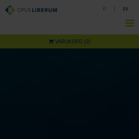
|
FI
SV
VARUKORG
(0)