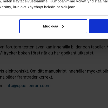
, miten käytät sivustoamme. Kumppanimme voivat yhdistää näitä t
n kerätty, kun olet käyttänyt heidän palvelujaan.
Muokkaa
om förutom texten även kan innehålla bilder och tabeller. Vi
i trycker boken först när du har godkänt utkastet.
vis elektroniskt. Om ditt manuskript innehåller mycket bilde
na bilder framträder korrekt.
en:
info@opusliberum.com