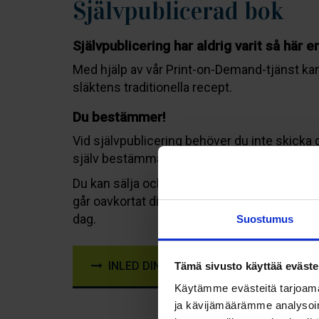
Självpublicerad bok
Självpublicering har aldrig varit så här e
Med hjälp av vår Print-on-Demand-tjänst kan 
släktens traditionella recept.
Du bestämmer!
Vid självpublicering behöver du inte skicka d
själv bestämma bokens utseende, bindningss
Du kan sälja och marknadsföra din bok via kan
går oavkortat direkt till dig. Om du vill kan du 
dag.
Suostumus
INLED DIN FÖRFATTARKARRIÄR REDAN I
Tämä sivusto käyttää eväste
Käytämme evästeitä tarjoama
ja kävijämäärämme analysoim