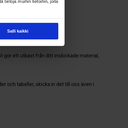
ietoja muihin tietoihin, joita
Salli kaikki
 gör ett utkast från ditt inskickade material,
r och tabeller, skicka in det till oss även i