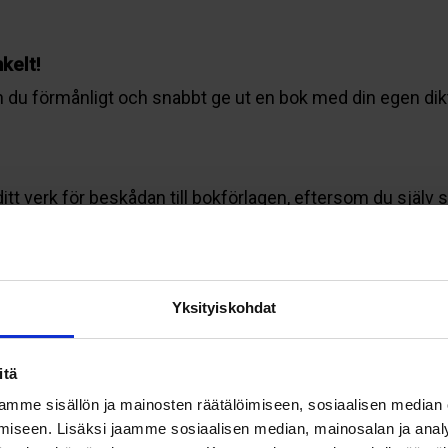
nkelt!
du förmånligt och snabbt ge ut en bok med din egen diktsa
itt verk för beskådan till bokförlagen, eftersom du själv s
ätt och övriga trycktekniska lösningar.
aler som du själv väljer eller behålla din bok för dig själ
lägga ut din bok till försäljning i vår
Opus Liberum -nätbo
Yksityiskohdat
DAG!
itä
mme sisällön ja mainosten räätälöimiseen, sosiaalisen median
iseen. Lisäksi jaamme sosiaalisen median, mainosalan ja analy