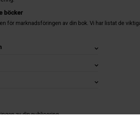
de böcker
även för marknadsföringen av din bok. Vi har listat de vikt
n
ringen av din publicering.
om vårt marknadsföringspaket