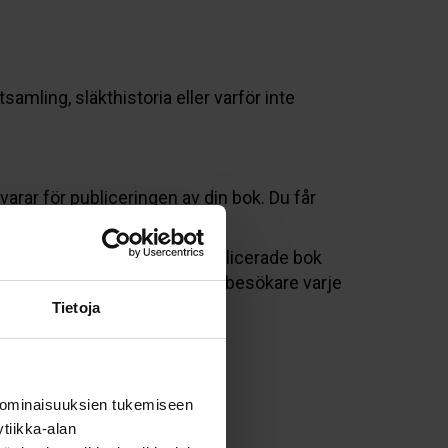
mling, släkthistoria eller varför inte
varar för publiceringen av din bok. Du får
v. Intäkterna från din självpublicerade bok
khandel
, som har hundratals besökare varje
Tietoja
 ominaisuuksien tukemiseen
tiikka-alan