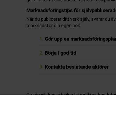
Marknadsföringstips för självpublicera
När du publicerar ditt verk själv, svarar du 
marknadsför din egen bok.
1.
Gör upp en marknadsföringspla
2.
Börja i god tid
3.
Kontakta beslutande aktörer
Om du vill, kan vi hjälpa till med marknadsfö
Kontakta oss för ytterligare information 