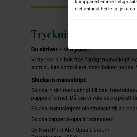
kumppaneillemme tietoja siitä
olet antanut heille tai joita o
Tryckning av boken
Du skriver – vi trycker!
Vi trycker din bok från färdigt manuskript, s
som du kan kontrollera innan boken trycks. V
Skicka in manuskript
Skicka in ditt manuskript till oss, företrädes
pappersformat. Då kan vi vara säkra på att di
Skicka manuskriptet elektroniskt till adress
Skicka papperskopia till adressen:
Oy Nord Print Ab / Opus Liberum