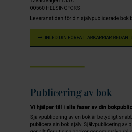
Tavastvägen 155 C
00560 HELSINGFORS
Leveranstiden för din självpublicerade bok b
INLED DIN FÖRFATTARKARRIÄR REDAN I
Publicering av bok
Vi hjälper till i alla faser av din bokpubli
Självpublicering av en bok är betydligt snabb
publicera sin bok själv. Självpublicering av 
ger allt fler ut sina böcker genom självpubli