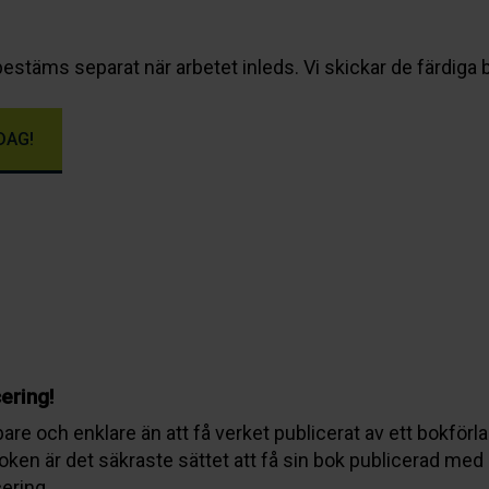
estäms separat när arbetet inleds. Vi skickar de färdiga 
DAG!
cering!
are och enklare än att få verket publicerat av ett bokförla
boken är det säkraste sättet att få sin bok publicerad med 
cering.