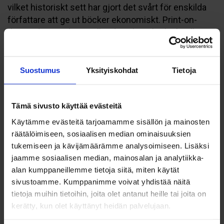
vilket historiskt sett har gjort det svårt för enskilda
författare att ge ut böcker ekonomiskt. Print-on-
demand använder i stället digital tryckteknik, vilket
gör det möjligt att trycka redan från ett enda
exemplar utan att kvaliteten försämras nämnvärt.
Resultatet är en professionellt utformad bok som
Suostumus
Yksityiskohdat
Tietoja
ser ut precis som vilken annan bokhandelsbok som
helst, men utan kravet på stora
Tämä sivusto käyttää evästeitä
förhandsbeställningar eller en mellanhand i form av
ett traditionellt förlag.
Käytämme evästeitä tarjoamamme sisällön ja mainosten
räätälöimiseen, sosiaalisen median ominaisuuksien
Hur går processen från
tukemiseen ja kävijämäärämme analysoimiseen. Lisäksi
jaamme sosiaalisen median, mainosalan ja analytiikka-
manus till färdig bok?
alan kumppaneillemme tietoja siitä, miten käytät
sivustoamme. Kumppanimme voivat yhdistää näitä
Processen från manus till färdig bok vid
tietoja muihin tietoihin, joita olet antanut heille tai joita on
självpublicering med print-on-demand är rak och
kerätty, kun olet käyttänyt heidän palvelujaan.
tydlig: du lämnar in ditt färdiga manus, ett korrektur