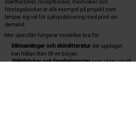
släkthistorier, receptböcker, memoarer och
företagsböcker är alla exempel på projekt som
lämpar sig väl för självpublicering med print-on-
demand.
Mer specifikt fungerar modellen bra för:
Diktsamlingar och skönlitteratur
där upplagan
kan hållas liten till en början.
Släktböcker och familjehistorier
som riktar sig till
en avgränsad krets av mottagare.
Traditionella receptböcker
som bevarar ett
kulturarv och delas inom familjen eller
föreningen.
Facklitteratur och hobbyböcker
som vänder sig
till en specifik intressegrupp.
Företagsböcker och jubileumspublikationer
där
en professionell bok stärker varumärket.
Gemensamt för dessa boktyper är att de ofta har ett