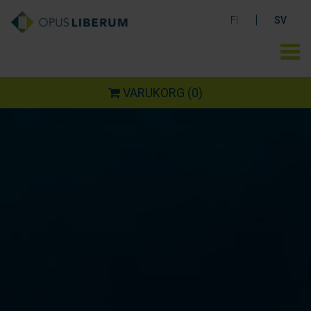
|
FI
SV
VARUKORG
(0)