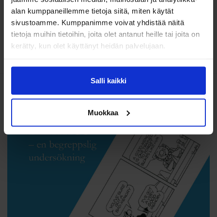
alan kumppaneillemme tietoja siitä, miten käytät
sivustoamme. Kumppanimme voivat yhdistää näitä
Minnet – en begreppslig
tietoja muihin tietoihin, joita olet antanut heille tai joita on
undersökning
kerätty, kun olet käyttänyt heidän palvelujaan.
Bertel Wahlström
Salli kaikki
Muokkaa