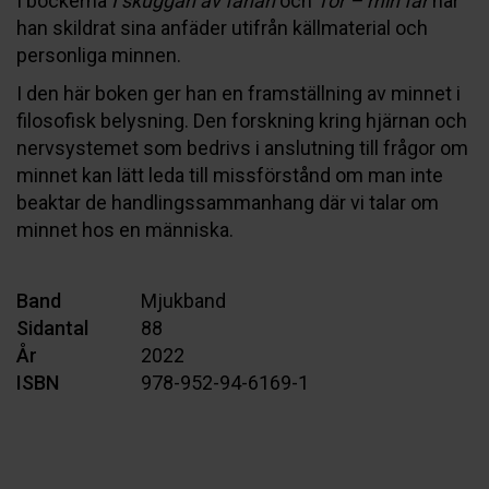
I böckerna
I skuggan av fanan
och
Tor – min far
har
han skildrat sina anfäder utifrån källmaterial och
personliga minnen.
I den här boken ger han en framställning av minnet i
filosofisk belysning. Den forskning kring hjärnan och
nervsystemet som bedrivs i anslutning till frågor om
minnet kan lätt leda till missförstånd om man inte
beaktar de handlingssammanhang där vi talar om
minnet hos en människa.
Band
Mjukband
Sidantal
88
År
2022
ISBN
978-952-94-6169-1