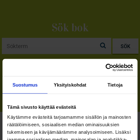
Sök bok
Visa alla böcker
Hobbies
Historia
Övrigt
Romaner
Poesi
Företagsböcker
Suostumus
Yksityiskohdat
Tietoja
Tämä sivusto käyttää evästeitä
Käytämme evästeitä tarjoamamme sisällön ja mainosten
räätälöimiseen, sosiaalisen median ominaisuuksien
tukemiseen ja kävijämäärämme analysoimiseen. Lisäksi
jaamme sosiaalisen median, mainosalan ja analytiikka-