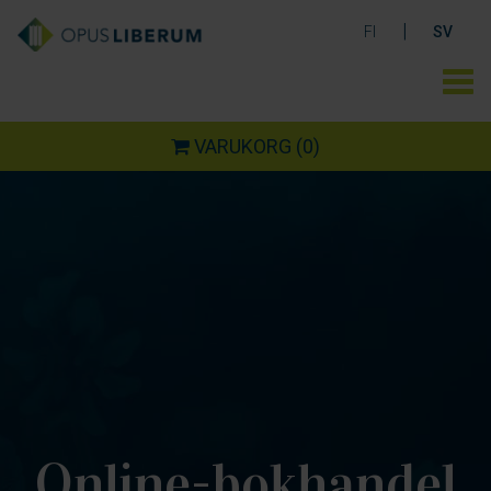
|
FI
SV
VARUKORG
(0)
Online-bokhandel