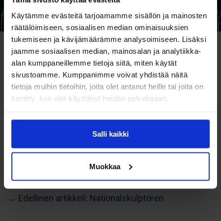
Käytämme evästeitä tarjoamamme sisällön ja mainosten
räätälöimiseen, sosiaalisen median ominaisuuksien
tukemiseen ja kävijämäärämme analysoimiseen. Lisäksi
jaamme sosiaalisen median, mainosalan ja analytiikka-
alan kumppaneillemme tietoja siitä, miten käytät
sivustoamme. Kumppanimme voivat yhdistää näitä
tietoja muihin tietoihin, joita olet antanut heille tai joita on
kerätty, kun olet käyttänyt heidän palvelujaan.
Salli kaikki
Muokkaa
Inläggsnavigering
← Edellinen artikkeli: Nationalskulptören