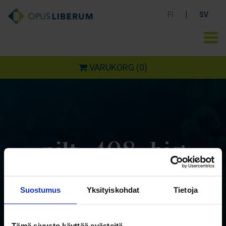
|
FI
SV
VARUKORG
(0)
pilt_408_big
Suostumus
Yksityiskohdat
Tietoja
Tämä sivusto käyttää evästeitä