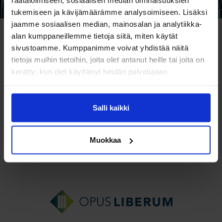
räätälöimiseen, sosiaalisen median ominaisuuksien
tukemiseen ja kävijämäärämme analysoimiseen. Lisäksi
jaamme sosiaalisen median, mainosalan ja analytiikka-
alan kumppaneillemme tietoja siitä, miten käytät
Ostoskori
sivustoamme. Kumppanimme voivat yhdistää näitä
tietoja muihin tietoihin, joita olet antanut heille tai joita on
kerätty, kun olet käyttänyt heidän palvelujaan.
Ostoskori on tyhjä.
Salli kaikki
Takaisin kauppaan
Muokkaa