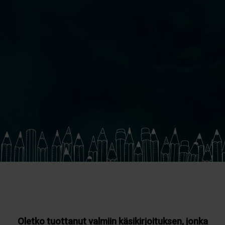
Julkaise kirjasi
Oletko tuottanut valmiin käsikirjoituksen, jonka