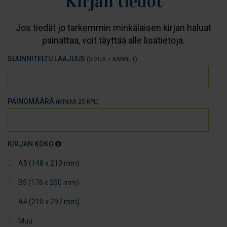
Kirjan tiedot
Jos tiedät jo tarkemmin minkälaisen kirjan haluat
painattaa, voit täyttää alle lisätietoja.
SUUNNITELTU LAAJUUS
(SIVUA + KANNET)
PAINOMÄÄRÄ
(MINIMI 25 KPL)
KIRJAN KOKO
A5 (148 x 210 mm)
B5 (176 x 250 mm)
A4 (210 x 297 mm)
Muu