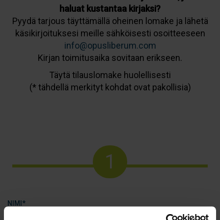
haluat kustantaa kirjaksi?
Pyydä tarjous täyttämällä oheinen lomake ja lähetä
käsikirjoituksesi meille sähköisesti osoitteeseen
info@opusliberum.com
Kirjan toimitusaika sovitaan erikseen.
Täytä tilauslomake huolellisesti
(* tähdellä merkityt kohdat ovat pakollisia)
1
NIMI*