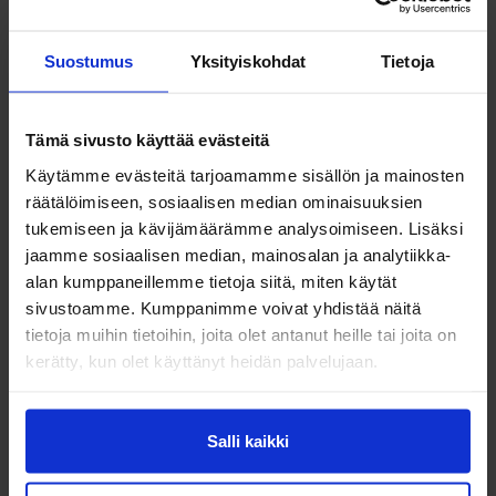
SÄHKÖPOSTI*
Suostumus
Yksityiskohdat
Tietoja
Tämä sivusto käyttää evästeitä
PUHELIN
Käytämme evästeitä tarjoamamme sisällön ja mainosten
räätälöimiseen, sosiaalisen median ominaisuuksien
tukemiseen ja kävijämäärämme analysoimiseen. Lisäksi
YRITYS
jaamme sosiaalisen median, mainosalan ja analytiikka-
alan kumppaneillemme tietoja siitä, miten käytät
sivustoamme. Kumppanimme voivat yhdistää näitä
tietoja muihin tietoihin, joita olet antanut heille tai joita on
OSOITE
kerätty, kun olet käyttänyt heidän palvelujaan.
Salli kaikki
POSTINUMERO