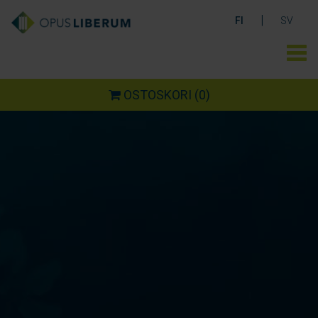
|
FI
SV
OSTOSKORI
(0)