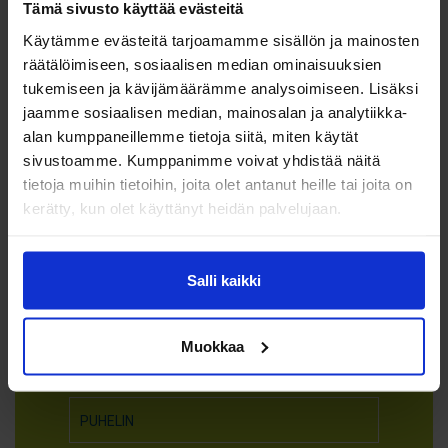
Tämä sivusto käyttää evästeitä
Hämeentie 155 C, 00560 Helsinki
Käytämme evästeitä tarjoamamme sisällön ja mainosten
0207 109 695
räätälöimiseen, sosiaalisen median ominaisuuksien
tukemiseen ja kävijämäärämme analysoimiseen. Lisäksi
Jos jokin askarruttaa kirjan julkaisemisessa, ota
jaamme sosiaalisen median, mainosalan ja analytiikka-
yhteyttä oheisen lomakkeen kautta. Palaamme
alan kumppaneillemme tietoja siitä, miten käytät
sivustoamme. Kumppanimme voivat yhdistää näitä
sinulle asiaan mahdollisimman pian.
tietoja muihin tietoihin, joita olet antanut heille tai joita on
kerätty, kun olet käyttänyt heidän palvelujaan.
Yhteydenotto
Salli kaikki
-pyyntö
Muokkaa