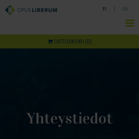
|
FI
SV
OSTOSKORI
(0)
Yhteystiedot