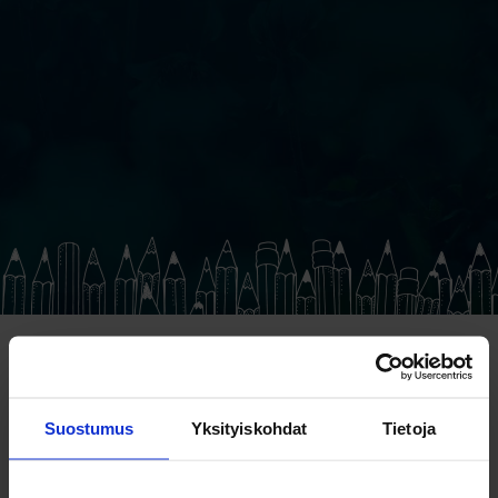
Opus Liberum
Suostumus
Yksityiskohdat
Tietoja
Oy Nord Print Ab