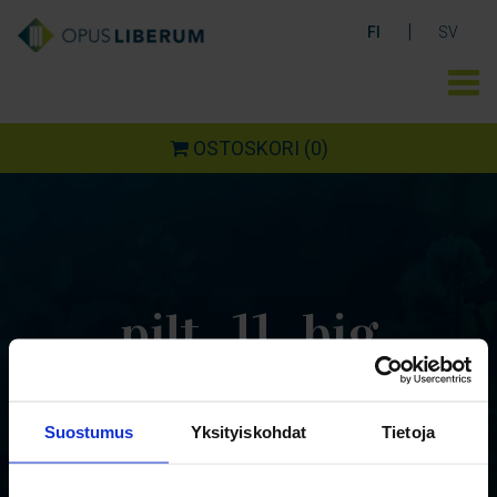
|
FI
SV
OSTOSKORI
(0)
pilt_11_big
Suostumus
Yksityiskohdat
Tietoja