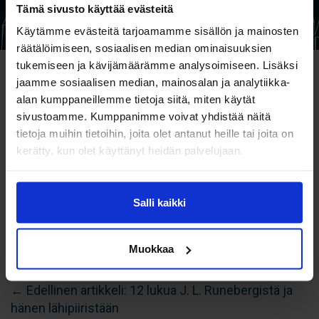
Tämä sivusto käyttää evästeitä
Käytämme evästeitä tarjoamamme sisällön ja mainosten
räätälöimiseen, sosiaalisen median ominaisuuksien
tukemiseen ja kävijämäärämme analysoimiseen. Lisäksi
jaamme sosiaalisen median, mainosalan ja analytiikka-
alan kumppaneillemme tietoja siitä, miten käytät
sivustoamme. Kumppanimme voivat yhdistää näitä
tietoja muihin tietoihin, joita olet antanut heille tai joita on
kerätty, kun olet käyttänyt heidän palvelujaan.
Salli kaikki
Muokkaa
Artikkelien
← Edellinen artikkeli: 12 lukua J. L. Runebergistä ja
hänen lähipiiristään