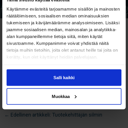
Käytämme evästeitä tarjoamamme sisällön ja mainosten
räätälöimiseen, sosiaalisen median ominaisuuksien
tukemiseen ja kävijämäärämme analysoimiseen. Lisäksi
jaamme sosiaalisen median, mainosalan ja analytiikka-
alan kumppaneillemme tietoja siitä, miten käytät
sivustoamme. Kumppanimme voivat yhdistää näitä
tietoja muihin tietoihin, joita olet antanut heille tai joita on
kerätty, kun olet käyttänyt heidän palvelujaan.
Salli kaikki
Muokkaa
Artikkelien
← Edellinen artikkeli: Tuotekehittäjän silmin
selaus