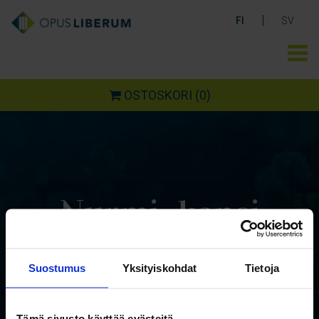
|
FI
SV
OSTOSKORI
(0)
Nurmi_kansi
Suostumus
Yksityiskohdat
Tietoja
Tämä sivusto käyttää evästeitä