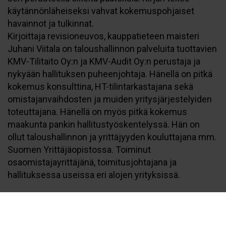
käytännönläheiseksi vahvat kokemuspohjaiset
havainnot ja tulkinnat.
Kirjoittaja revisioneuvos, kauppatieteen maisteri
Juhani Viitala on taloushallinnon palveluita tuottavien
KMV-Tilitaito Oy:n ja KMV-Audit Oy:n perustaja ja
nykyään hallituksen puheenjohtaja. Hänellä on pitkä
kokemus konsulttina, HT-tilintarkastajana sekä
omistajanvaihdosten ja muiden yritysjärjestelyiden
toteuttajana. Hänellä on myös pitkä kokemus
maakunta pankin hallitustyöskentelyssä. Hän on
ollut taloushallinnon ja yrittäjyyden kouluttajana mm.
Suomen Yrittäjäopistossa. Toiminut
osaomistajayrittäjänä, toimitusjohtajana ja
hallituksessa useissa eri alojen yrityksissä.
Sidosasu
kovakantinen
Sivu
160