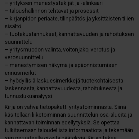
– yrityksen menestystekijät ja -elinkaari
– taloushallinnon tehtävät ja prosessit
– kirjanpidon periaate, tilinpäätös ja yksittäisten tilien
sisältö
– tuotekustannukset, kannattavuuden ja rahoituksen
suunnittelu
– yritysmuodon valinta, voitonjako, verotus ja
verosuunnittelu
– menestymisen näkymä ja epäonnistumisen
ennusmerkit
– hyödyllisiä laskuesimerkkejä tuotekohtaisesta
laskennasta, kannattavuudesta, rahoituksesta ja
tunnuslukuanalyysi
Kirja on vahva tietopaketti yritystoiminnasta. Siinä
käsitellään liiketoiminnan suunnittelun osa-alueita ja
kannattavan toiminnan edellytyksiä. Se opettaa
tulkitsemaan taloudellista informaatiota ja tekemään
sen perusteella oikeita päätöksiä. Kirjan tekee