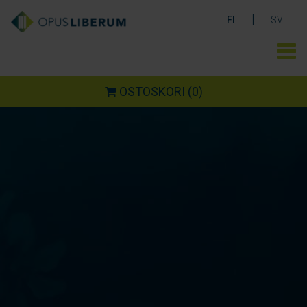
|
FI
SV
OSTOSKORI
(0)