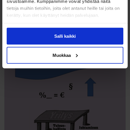
sivustoamme. Kumppanimme voivat yhdistää näitä
tietoja muihin tietoihin, joita olet antanut heille tai joita on
kerätty, kun olet käyttänyt heidän palvelujaan.
Salli kaikki
Muokkaa