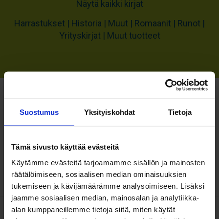
Näytä kaikki kirjat
Harrastukset
Historia
Muut
Romaanit
Runot
Yrityskirjat
Muut tuotteet
Suostumus
Yksityiskohdat
Tietoja
LIIKEIDEASTA
Tämä sivusto käyttää evästeitä
Käytämme evästeitä tarjoamamme sisällön ja mainosten
YRITTÄJÄKSI -OPPIKIRJA
räätälöimiseen, sosiaalisen median ominaisuuksien
Juhani Viitala
tukemiseen ja kävijämäärämme analysoimiseen. Lisäksi
jaamme sosiaalisen median, mainosalan ja analytiikka-
alan kumppaneillemme tietoja siitä, miten käytät